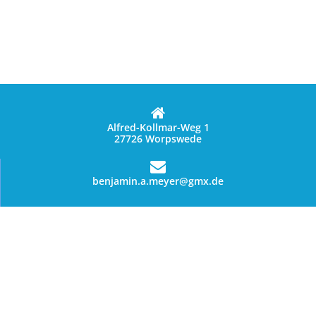
Alfred-Kollmar-Weg 1
27726 Worpswede
benjamin.a.meyer@gmx.de
01627028144
Datenschutzerklärung
Allgemeine Geschäftsbedingungen