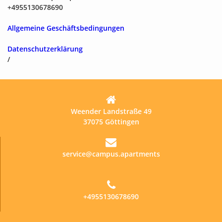
+4955130678690
Allgemeine Geschäftsbedingungen
Datenschutzerklärung
/
Weender Landstraße 49
37075 Göttingen
service@campus.apartments
+4955130678690