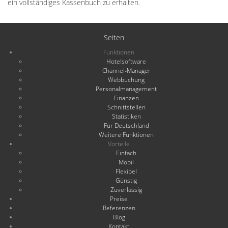
ein vollständiges Kassenbuch zu erhalten.
Seiten
Funktionen
Hotelsoftware
Channel-Manager
Webbuchung
Personalmanagement
Finanzen
Schnittstellen
Statistiken
Für Deutschland
Weitere Funktionen
Vorteile
Einfach
Mobil
Flexibel
Günstig
Zuverlässig
Preise
Referenzen
Blog
Kontakt