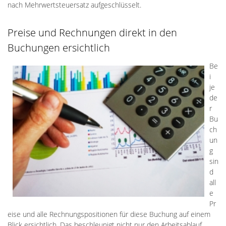
nach Mehrwertsteuersatz aufgeschlüsselt.
Preise und Rechnungen direkt in den
Buchungen ersichtlich
Be
i
je
de
r
Bu
ch
un
g
sin
d
all
e
Pr
eise und alle Rechnungspositionen für diese Buchung auf einem
Blick ersichtlich. Das beschleunigt nicht nur den Arbeitsablauf,