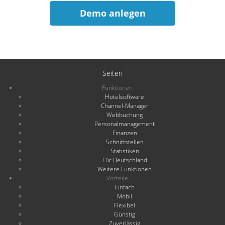
Demo anlegen
Seiten
Funktionen
Hotelsoftware
Channel-Manager
Webbuchung
Personalmanagement
Finanzen
Schnittstellen
Statistiken
Für Deutschland
Weitere Funktionen
Vorteile
Einfach
Mobil
Flexibel
Günstig
Zuverlässig