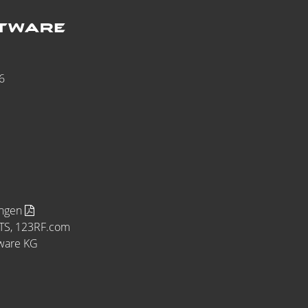
6
ungen
MTS, 123RF.com
tware KG