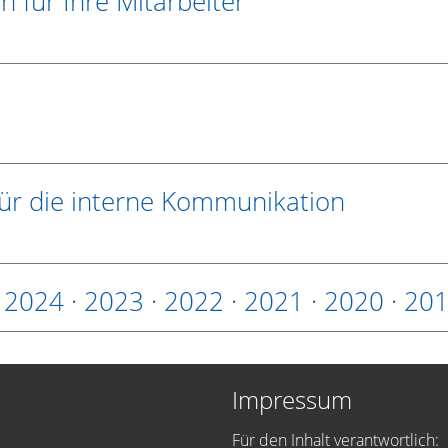
 für Ihre Mitarbeiter
für die interne Kommunikation
·
2024
·
2023
·
2022
·
2021
·
2020
·
20
Impressum
Für den Inhalt verantwortlich: