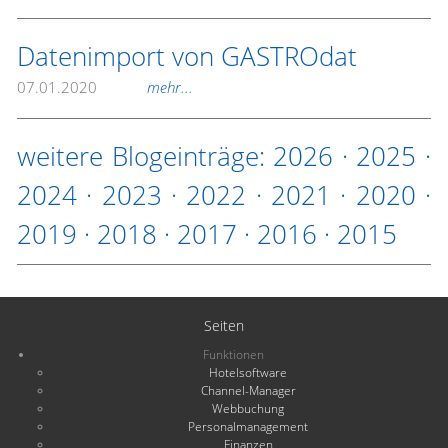
Datenimport von GASTROdat
07.01.2020
mehr...
weitere Blogeinträge:
2026
·
2025
·
2024
·
2023
·
2022
·
2021
·
2020
·
2019
·
2018
·
2017
·
2016
·
2015
Seiten
Funktionen
Hotelsoftware
Channel-Manager
Webbuchung
Personalmanagement
Finanzen