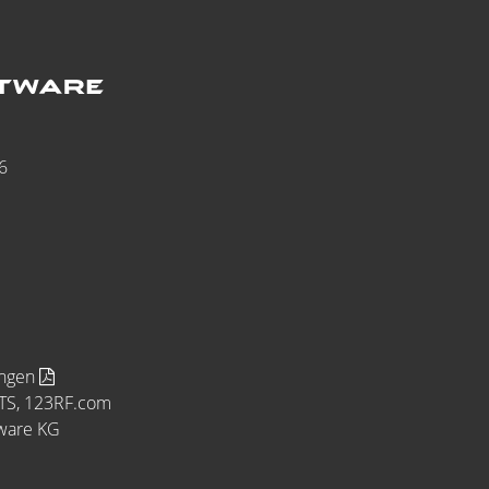
6
ungen
MTS, 123RF.com
tware KG