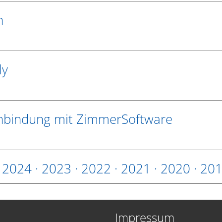
n
ly
nbindung mit ZimmerSoftware
·
2024
·
2023
·
2022
·
2021
·
2020
·
20
Impressum