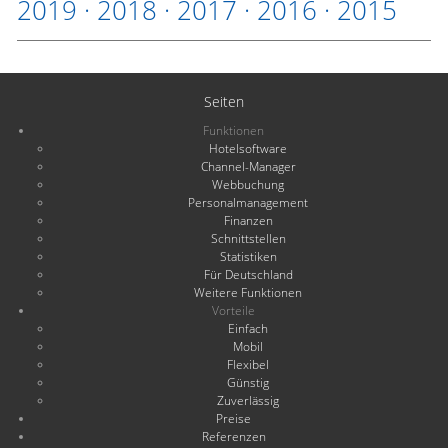
2019
·
2018
·
2017
·
2016
·
2015
Seiten
Funktionen
Hotelsoftware
Channel-Manager
Webbuchung
Personalmanagement
Finanzen
Schnittstellen
Statistiken
Für Deutschland
Weitere Funktionen
Vorteile
Einfach
Mobil
Flexibel
Günstig
Zuverlässig
Preise
Referenzen