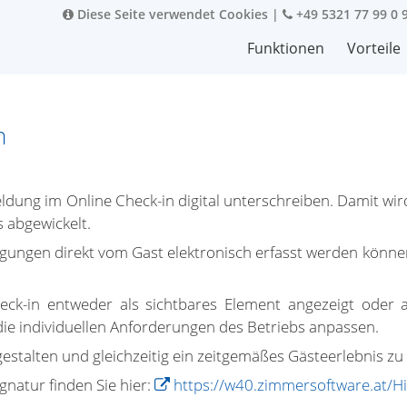
Diese Seite verwendet Cookies
|
+49 5321 77 99 0 
Funktionen
Vorteile
n
dung im Online Check-in digital unterschreiben. Damit wir
 abgewickelt.
tätigungen direkt vom Gast elektronisch erfasst werden kön
eck-in entweder als sichtbares Element angezeigt oder a
n die individuellen Anforderungen des Betriebs anpassen.
 gestalten und gleichzeitig ein zeitgemäßes Gästeerlebnis zu 
gnatur finden Sie hier:
https://w40.zimmersoftware.at/Hil