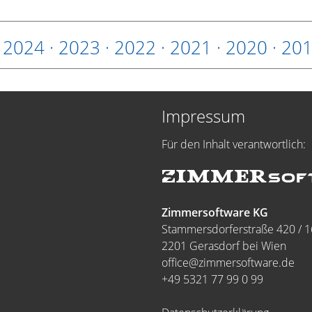
·
2024
·
2023
·
2022
·
2021
·
2020
·
20
Impressum
Für den Inhalt verantwortlich:
Zimmersoftware KG
Stammersdorferstraße 420 / 1
2201 Gerasdorf bei Wien
office@zimmersoftware.de
+49 5321 77 99 0 99