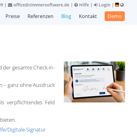
99
|
office@zimmersoftware.de
|
Hilfe
|
Login
|
Preise
Referenzen
Blog
Kontakt
Demo
d der gesamte Check-in-
nen – ganz ohne Ausdruck
ls verpflichtendes Feld
bieten.
fe/Digitale-Signatur